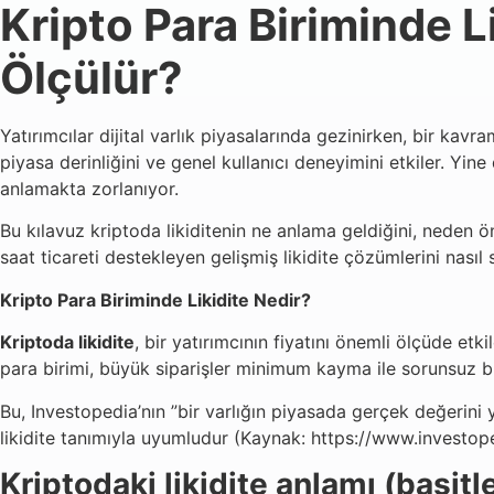
Kripto Para Biriminde L
Ölçülür?
Yatırımcılar dijital varlık piyasalarında gezinirken, bir kavra
piyasa derinliğini ve genel kullanıcı deneyimini etkiler. Yi
anlamakta zorlanıyor.
Bu kılavuz kriptoda likiditenin ne anlama geldiğini, neden ö
saat ticareti destekleyen gelişmiş likidite çözümlerini nası
Kripto Para Biriminde Likidite Nedir?
Kriptoda likidite
, bir yatırımcının fiyatını önemli ölçüde etki
para birimi, büyük siparişler minimum kayma ile sorunsuz bi
Bu, Investopedia’nın ”bir varlığın piyasada gerçek değerini ya
likidite tanımıyla uyumludur (Kaynak: https://www.investope
Kriptodaki likidite anlamı (basitle