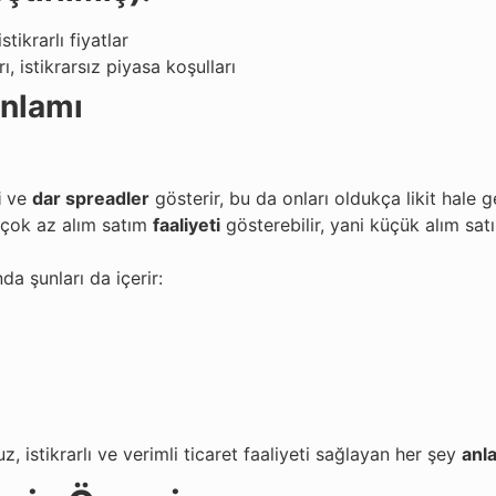
tikrarlı fiyatlar
, istikrarsız piyasa koşulları
anlamı
i
ve
dar spreadler
gösterir, bu da onları oldukça likit hale ge
 çok az alım satım
faaliyeti
gösterebilir, yani küçük alım satı
a şunları da içerir:
z, istikrarlı ve verimli ticaret faaliyeti sağlayan her şey
anl