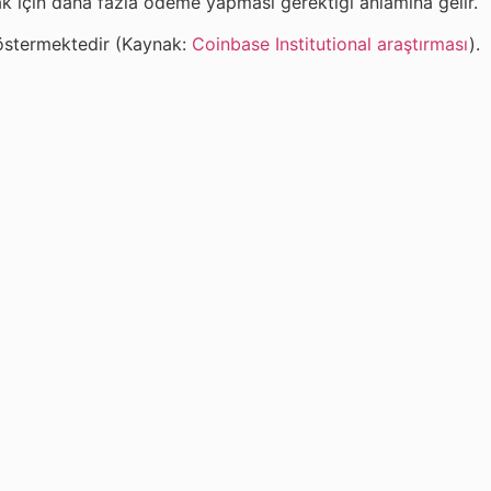
ak için daha fazla ödeme yapması gerektiği anlamına gelir.
 göstermektedir (Kaynak:
Coinbase Institutional araştırması
).