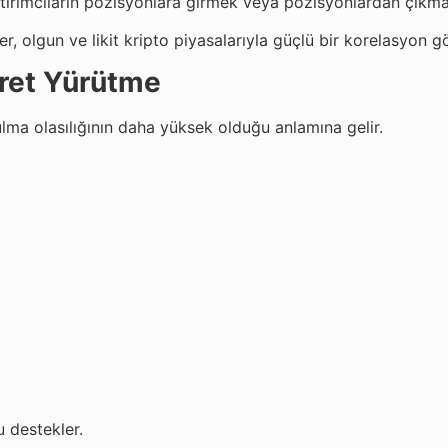
yatırımcıların pozisyonlara girmek veya pozisyonlardan çıkm
er, olgun ve likit kripto piyasalarıyla güçlü bir korelasyon
aret Yürütme
ulma olasılığının daha yüksek olduğu anlamına gelir.
u destekler.