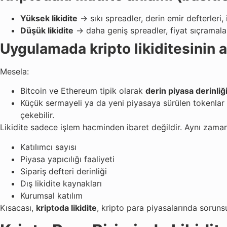
Yüksek likidite
→ sıkı spreadler, derin emir defterleri, is
Düşük likidite
→ daha geniş spreadler, fiyat sıçramaları
Uygulamada kripto likiditesinin 
Mesela:
Bitcoin ve Ethereum tipik olarak
derin piyasa derinliğ
Küçük sermayeli ya da yeni piyasaya sürülen tokenlar
çekebilir.
Likidite sadece işlem hacminden ibaret değildir. Aynı zamand
Katılımcı sayısı
Piyasa yapıcılığı faaliyeti
Sipariş defteri derinliği
Dış likidite kaynakları
Kurumsal katılım
Kısacası,
kriptoda likidite
, kripto para piyasalarında sorunsu