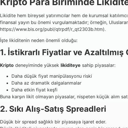
Kripto Para Biriminde Likidi
Likidite hem bireysel yatırımcılar hem de kurumsal katılımcıl
finansal yayın bu önemi vurgulamaktadır; örneğin, Uluslararas
https://www.bis.org/publ/qtrpdf/r_qt2303b.htm).
İşte likiditenin neden önemli olduğu:
1. İstikrarlı Fiyatlar ve Azaltılmış
Kripto
deneyiminde yüksek
likiditeye
sahip piyasalar:
Daha düşük fiyat manipülasyonu riski
Daha az dramatik dalgalanmalar
Daha etkin fiyat keşfi
Buna karşın likit olmayan piyasalar, nispeten küçük alım satım
2. Sıkı Alış-Satış Spreadleri
Düşük bir spread sağlıklı bir piyasaya işaret eder.