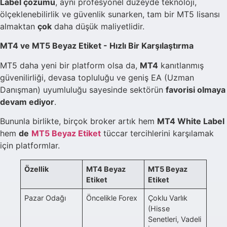
Label çözümü
, aynı profesyonel düzeyde teknoloji,
ölçeklenebilirlik ve güvenlik sunarken, tam bir MT5 lisansı
almaktan
çok
daha düşük maliyetlidir.
MT4 ve MT5 Beyaz Etiket - Hızlı Bir Karşılaştırma
MT5 daha yeni bir platform olsa da,
MT4
kanıtlanmış
güvenilirliği, devasa topluluğu ve geniş EA (Uzman
Danışman) uyumluluğu sayesinde sektörün
favorisi olmaya
devam ediyor
.
Bununla birlikte, birçok broker artık hem
MT4 White Label
hem
de
MT5 Beyaz Etiket
tüccar tercihlerini karşılamak
için platformlar.
Özellik
MT4 Beyaz
MT5 Beyaz
Etiket
Etiket
Pazar Odağı
Öncelikle Forex
Çoklu Varlık
(Hisse
Senetleri, Vadeli