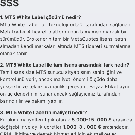
SSS
1. MT5 White Label çözümü nedir?
MT5 White Label, bir teknoloji ortağı tarafından sağlanan
MetaTrader 4 ticaret platformunun tamamen markalı bir
sürümüdür. Brokerlerin tam bir MetaQuotes lisansı satın
almadan kendi markaları altında MT5 ticareti sunmalarına
olanak tanır.
2. MT5 White Label ile tam lisans arasındaki fark nedir?
Tam lisans size MT5 sunucu altyapısının sahipliğini ve
kontrolünü verir, ancak maliyeti önemli ölçüde daha
yüksektir ve teknik uzmanlık gerektirir. Beyaz Etiket aynı
ön uç deneyimini sunar ancak sağlayıcınız tarafından
barındırılır ve bakımı yapılır.
3. MT5 White Label’ın maliyeti nedir?
Kurulum maliyetleri tipik olarak
5.000-15.
000
$
arasında
değişebilir ve aylık ücretler
1.000-3
.
000 $
arasındadır.
CRM, likidite ve destek hizmetleri için ek maliyetler