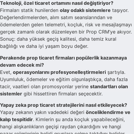
Teknoloji, özel ticaret ortamını nasıl değiştiriyor?
Firmaları statik hunilerden
olay odaklı sistemlere
taşıyor.
Değerlendirmelerden, alım satım seanslarından ve
ödemelerden gelen telemetri, koçluk, risk ve mesajlaşmayı
gerçek zamanlı olarak düzenleyen bir
Prop CRM
‘ye akıyor.
Sonuç: daha yüksek geçiş kalitesi, daha temiz kural
bağlılığı ve daha iyi yaşam boyu değer.
Perakende prop ticaret firmaları popülerlik kazanmaya
devam edecek mi?
Evet,
operasyonlarını profesyonelleştirmeleri
şartıyla.
Uyumluluk, ödemeler ve eğitim olgunlaştıkça, daha fazla
tacir, vaatleri olan promosyonlar yerine
standartları olan
sistemler
gibi hissettiren firmaları seçecektir.
Yapay zeka prop ticaret stratejilerini nasıl etkileyecek?
Yapay zekanın yakın vadedeki değeri
önceliklendirme ve
kalıp tespitidir
. Kimlerin
şu anda
koçluk yapabileceğini,
hangi alışkanlıkların geçişi raydan çıkardığını ve hangi
pazar rejimlerinin belirli gruplara çelme taktığını belirler.