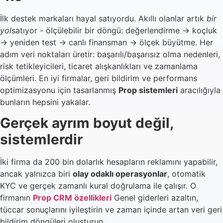
İlk destek markaları hayal satıyordu. Akıllı olanlar artık
bir
yol
satıyor - ölçülebilir bir döngü: değerlendirme → koçluk
→ yeniden test → canlı finansman → ölçek büyütme. Her
adım veri noktaları üretir: başarılı/başarısız olma nedenleri,
risk tetikleyicileri, ticaret alışkanlıkları ve zamanlama
ölçümleri. En iyi firmalar, geri bildirim ve performans
optimizasyonu için tasarlanmış
Prop sistemleri
aracılığıyla
bunların hepsini yakalar.
Gerçek ayrım boyut değil,
sistemlerdir
İki firma da 200 bin dolarlık hesapların reklamını yapabilir,
ancak yalnızca biri
olay odaklı operasyonlar
, otomatik
KYC ve gerçek zamanlı kural doğrulama ile çalışır. O
firmanın
Prop CRM özellikleri
Genel giderleri azaltın,
tüccar sonuçlarını iyileştirin ve zaman içinde artan veri geri
bildirim döngüleri oluşturun.