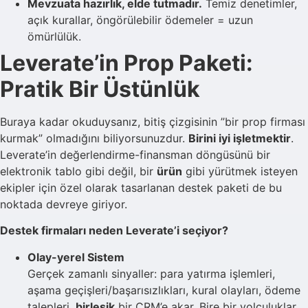
Mevzuata hazırlık, elde tutmadır.
Temiz denetimler,
açık kurallar, öngörülebilir ödemeler = uzun
ömürlülük.
Leverate’in Prop Paketi:
Pratik Bir Üstünlük
Buraya kadar okuduysanız, bitiş çizgisinin ”bir prop firması
kurmak” olmadığını biliyorsunuzdur.
Birini iyi işletmektir
.
Leverate’in değerlendirme-finansman döngüsünü bir
elektronik tablo gibi değil, bir
ürün
gibi yürütmek isteyen
ekipler için özel olarak tasarlanan destek paketi de bu
noktada devreye giriyor.
Destek firmaları neden Leverate’i seçiyor?
Olay-yerel Sistem
Gerçek zamanlı sinyaller: para yatırma işlemleri,
aşama geçişleri/başarısızlıkları, kural olayları, ödeme
talepleri,
birleşik
bir CRM’e akar. Bire bir yolculuklar