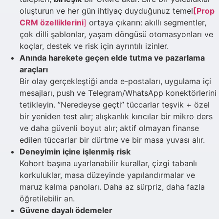
oluşturun ve her gün ihtiyaç duyduğunuz temel
[Prop
CRM özelliklerini
]
ortaya çıkarın: akıllı segmentler,
çok dilli şablonlar, yaşam döngüsü otomasyonları ve
koçlar, destek ve risk için ayrıntılı izinler.
Anında harekete geçen elde tutma ve pazarlama
araçları
Bir olay gerçekleştiği anda e-postaları, uygulama içi
mesajları, push ve Telegram/WhatsApp konektörlerini
tetikleyin. ”Neredeyse geçti” tüccarlar teşvik + özel
bir yeniden test alır; alışkanlık kırıcılar bir mikro ders
ve daha güvenli boyut alır; aktif olmayan finanse
edilen tüccarlar bir dürtme ve bir masa yuvası alır.
Deneyimin içine işlenmiş risk
Kohort başına uyarlanabilir kurallar, çizgi tabanlı
korkuluklar, masa düzeyinde yapılandırmalar ve
maruz kalma panoları. Daha az sürpriz, daha fazla
öğretilebilir an.
Güvene dayalı ödemeler