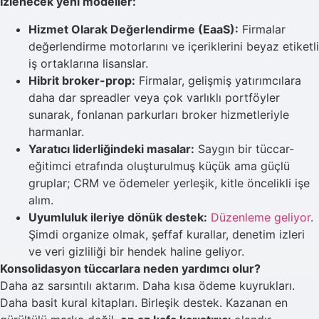
İzlenecek yeni modeller:
Hizmet Olarak Değerlendirme (EaaS):
Firmalar
değerlendirme motorlarını ve içeriklerini beyaz etiketli
iş ortaklarına lisanslar.
Hibrit broker-prop:
Firmalar, gelişmiş yatırımcılara
daha dar spreadler veya çok varlıklı portföyler
sunarak, fonlanan parkurları broker hizmetleriyle
harmanlar.
Yaratıcı liderliğindeki masalar:
Saygın bir tüccar-
eğitimci etrafında oluşturulmuş küçük ama güçlü
gruplar; CRM ve ödemeler yerleşik, kitle öncelikli işe
alım.
Uyumluluk ileriye dönük destek:
Düzenleme geliyor
.
Şimdi organize olmak, şeffaf kurallar, denetim izleri
ve veri gizliliği bir hendek haline geliyor.
Konsolidasyon tüccarlara neden yardımcı olur?
Daha az sarsıntılı aktarım. Daha kısa ödeme kuyrukları.
Daha basit kural kitapları. Birleşik destek. Kazanan en