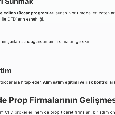
rı Sunmak
e edilen tüccar programları
sunan hibrit modelleri zaten ara
ile CFD’lerin esnekliği.
rının şunları sunduğundan emin olmaları gerekir:
itim
n tüccarlara hitap eder.
Alım satım eğitimi ve risk kontrol ar
e Prop Firmalarının Gelişme
CFD brokerleri hem de prop ticaret firmaları, bir adım önd