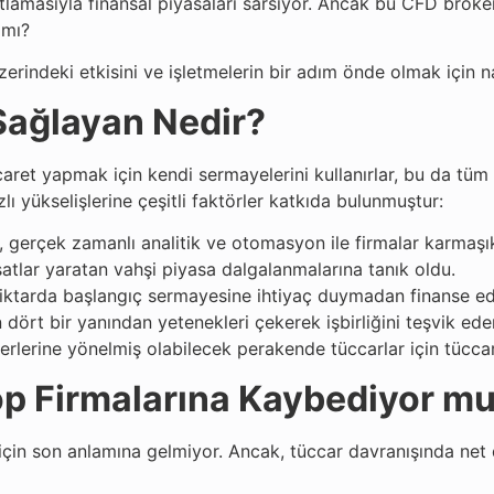
lamasıyla finansal piyasaları sarsıyor. Ancak bu CFD broker
 mı?
erindeki etkisini ve işletmelerin bir adım önde olmak için n
Sağlayan Nedir?
caret yapmak için kendi sermayelerini kullanırlar, bu da tüm 
zlı yükselişlerine çeşitli faktörler katkıda bulunmuştur:
, gerçek zamanlı analitik ve otomasyon ile firmalar karmaşık s
rsatlar yaratan vahşi piyasa dalgalanmalarına tanık oldu.
iktarda başlangıç sermayesine ihtiyaç duymadan finanse edile
 dört bir yanından yetenekleri çekerek işbirliğini teşvik eder
kerlerine yönelmiş olabilecek perakende tüccarlar için tüccar 
rop Firmalarına Kaybediyor m
 için son anlamına gelmiyor. Ancak, tüccar davranışında net d