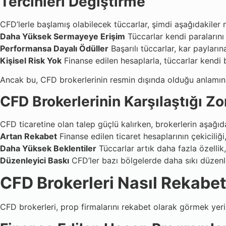
Tercihleri Değiştirme
CFD’lerle başlamış olabilecek tüccarlar, şimdi aşağıdakiler n
Daha Yüksek Sermayeye Erişim
Tüccarlar kendi paralarını 
Performansa Dayalı Ödüller
Başarılı tüccarlar, kar payları
Kişisel Risk Yok
Finanse edilen hesaplarla, tüccarlar kendi b
Ancak bu, CFD brokerlerinin resmin dışında olduğu anlamına 
CFD Brokerlerinin Karşılaştığı Zo
CFD ticaretine olan talep güçlü kalırken, brokerlerin aşağı
Artan Rekabet
Finanse edilen ticaret hesaplarının çekiciliği,
Daha Yüksek Beklentiler
Tüccarlar artık daha fazla özellik
Düzenleyici Baskı
CFD’ler bazı bölgelerde daha sıkı düzenlem
CFD Brokerleri Nasıl Rekabetç
CFD brokerleri, prop firmalarını rekabet olarak görmek yerine,