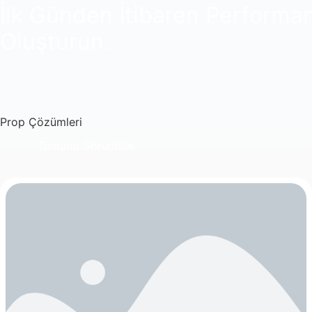
İlk Günden İtibaren Performa
Oluşturun.
Prop Çözümleri
Tümünü Görüntüle