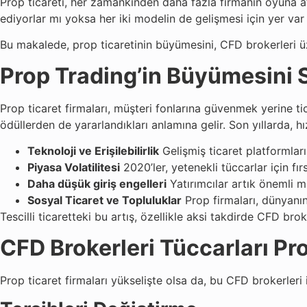
Prop ticareti, her zamankinden daha fazla firmanın oyuna at
ediyorlar mı yoksa her iki modelin de gelişmesi için yer var
Bu makalede, prop ticaretinin büyümesini, CFD brokerleri üz
Prop Trading’in Büyümesini 
Prop ticaret firmaları, müşteri fonlarına güvenmek yerine ti
ödüllerden de yararlandıkları anlamına gelir. Son yıllarda, hı
Teknoloji ve Erişilebilirlik
Gelişmiş ticaret platformları
Piyasa Volatilitesi
2020’ler, yetenekli tüccarlar için fı
Daha düşük giriş engelleri
Yatırımcılar artık önemli m
Sosyal Ticaret ve Topluluklar
Prop firmaları, dünyanın
Tescilli ticaretteki bu artış, özellikle aksi takdirde CFD bro
CFD Brokerleri Tüccarları P
Prop ticaret firmaları yükselişte olsa da, bu CFD brokerleri