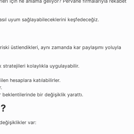
leri için ne anlama geliyor? Pervane firmalarıyla rekabet
asıl uyum sağlayabileceklerini keşfedeceğiz.
riski üstlendikleri, aynı zamanda kar paylaşımı yoluyla
tratejileri kolaylıkla uygulayabilir.
n hesaplara katılabilirler.
.
beklentilerinde bir değişiklik yarattı.
u?
eğişiklikler var: