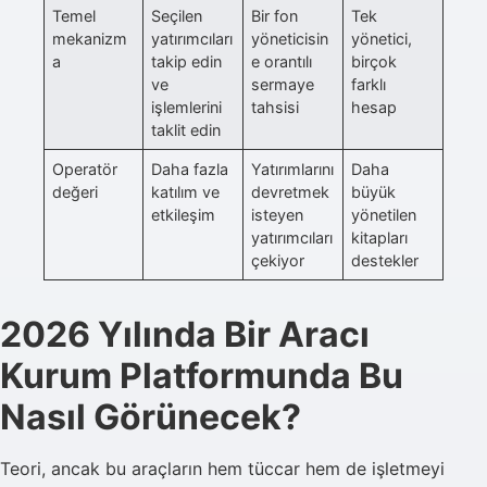
Temel
Seçilen
Bir fon
Tek
mekanizm
yatırımcıları
yöneticisin
yönetici,
a
takip edin
e orantılı
birçok
ve
sermaye
farklı
işlemlerini
tahsisi
hesap
taklit edin
Operatör
Daha fazla
Yatırımlarını
Daha
değeri
katılım ve
devretmek
büyük
etkileşim
isteyen
yönetilen
yatırımcıları
kitapları
çekiyor
destekler
2026 Yılında Bir Aracı
Kurum Platformunda Bu
Nasıl Görünecek?
Teori, ancak bu araçların hem tüccar hem de işletmeyi