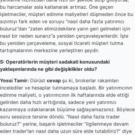
bu harcamalar asla katlanarak artmaz. Öne geçen
işletmeciler, müşteri edinme maliyetleri düşmeden önce bu
sızıntıyı fark eden ve soruyu “nasıl daha fazla yatırımcı
buluruz”dan “zaten elimizdekilere yarın geri gelmeleri için
nasıl bir neden sunarız”a yeniden çerçeveleyenlerdir. İşte
bu yeniden çerçeveleme, sosyal ticareti müşteri tutma
tartışmalarının merkezine yerleştiren şeydir.
S: Operatörlerin müşteri sadakati konusundaki
yaklaşımlarında ne gibi değişiklikler oldu?
Yossi Tamir:
Dürüst
cevap
şu ki, brokerlar rakamları
incelediler ve hesaplar tutmamaya başladı. Bir yatırımcının
edinme maliyeti, o yatırımcının ilk haftalarında elde ettiği
gelirden daha hızlı arttığında, sadece yeni yatırımcı
kazanmaya odaklanarak büyüme sağlayamazsınız. Böylece
soru sessizce tersine döndü. “Nasıl daha fazla trader
buluruz?” yerine, başarılı işletmeciler “ilgilenmeye devam
eden trader’ları nasıl daha uzun süre elde tutabiliriz?” diye