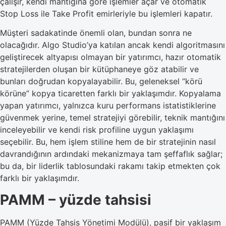
çalışır, kendi mantığına göre işlemler açar ve otomatik
Stop Loss ile Take Profit emirleriyle bu işlemleri kapatır.
Müşteri sadakatinde önemli olan, bundan sonra ne
olacağıdır. Algo Studio’ya katılan ancak kendi algoritmasını
geliştirecek altyapısı olmayan bir yatırımcı, hazır otomatik
stratejilerden oluşan bir kütüphaneye göz atabilir ve
bunları doğrudan kopyalayabilir. Bu, geleneksel “körü
körüne” kopya ticaretten farklı bir yaklaşımdır. Kopyalama
yapan yatırımcı, yalnızca kuru performans istatistiklerine
güvenmek yerine, temel stratejiyi görebilir, teknik mantığını
inceleyebilir ve kendi risk profiline uygun yaklaşımı
seçebilir. Bu, hem işlem stiline hem de bir stratejinin nasıl
davrandığının ardındaki mekanizmaya tam şeffaflık sağlar;
bu da, bir liderlik tablosundaki rakamı takip etmekten çok
farklı bir yaklaşımdır.
PAMM – yüzde tahsisi
PAMM (Yüzde Tahsis Yönetimi Modülü), pasif bir yaklaşım