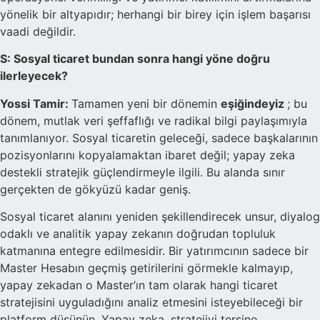
yönelik bir altyapıdır; herhangi bir birey için işlem başarısı
vaadi değildir.
S: Sosyal ticaret bundan sonra hangi yöne doğru
ilerleyecek?
Yossi Tamir:
Tamamen yeni bir dönemin
eşiğindeyiz
; bu
dönem, mutlak veri şeffaflığı ve radikal bilgi paylaşımıyla
tanımlanıyor. Sosyal ticaretin geleceği, sadece başkalarının
pozisyonlarını kopyalamaktan ibaret değil; yapay zeka
destekli stratejik güçlendirmeyle ilgili. Bu alanda sınır
gerçekten de gökyüzü kadar geniş.
Sosyal ticaret alanını yeniden şekillendirecek unsur, diyalog
odaklı ve analitik yapay zekanın doğrudan topluluk
katmanına entegre edilmesidir. Bir yatırımcının sadece bir
Master Hesabın geçmiş getirilerini görmekle kalmayıp,
yapay zekadan o Master’ın tam olarak hangi ticaret
stratejisini uyguladığını analiz etmesini isteyebileceği bir
platform düşünün. Yapay zeka, stratejiyi tersine