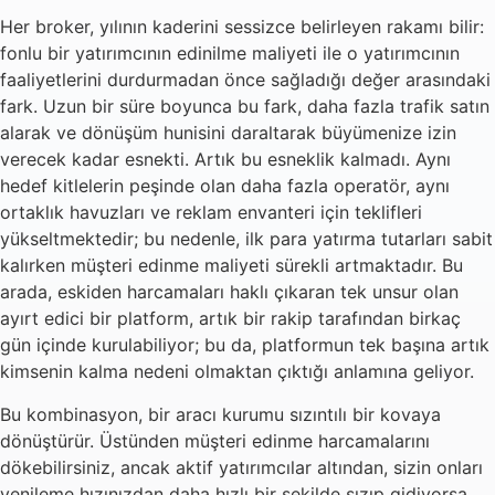
Her broker, yılının kaderini sessizce belirleyen rakamı bilir:
fonlu bir yatırımcının edinilme maliyeti ile o yatırımcının
faaliyetlerini durdurmadan önce sağladığı değer arasındaki
fark. Uzun bir süre boyunca bu fark, daha fazla trafik satın
alarak ve dönüşüm hunisini daraltarak büyümenize izin
verecek kadar esnekti. Artık bu esneklik kalmadı. Aynı
hedef kitlelerin peşinde olan daha fazla operatör, aynı
ortaklık havuzları ve reklam envanteri için teklifleri
yükseltmektedir; bu nedenle, ilk para yatırma tutarları sabit
kalırken müşteri edinme maliyeti sürekli artmaktadır. Bu
arada, eskiden harcamaları haklı çıkaran tek unsur olan
ayırt edici bir platform, artık bir rakip tarafından birkaç
gün içinde kurulabiliyor; bu da, platformun tek başına artık
kimsenin kalma nedeni olmaktan çıktığı anlamına geliyor.
Bu kombinasyon, bir aracı kurumu sızıntılı bir kovaya
dönüştürür. Üstünden müşteri edinme harcamalarını
dökebilirsiniz, ancak aktif yatırımcılar altından, sizin onları
yenileme hızınızdan daha hızlı bir şekilde sızıp gidiyorsa,