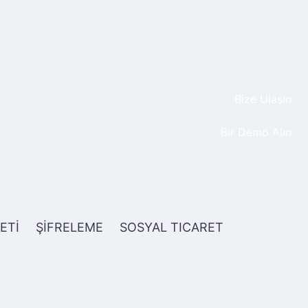
Bize Ulaşın
Bir Demo Alın
ETİ
ŞİFRELEME
SOSYAL TICARET