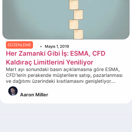
DÜZENLEME
Mayıs 1, 2019
Her Zamanki Gibi İş: ESMA, CFD
Kaldıraç Limitlerini Yeniliyor
Mart ayı sonundaki basın açıklamasına göre ESMA,
CFD'lerin perakende müşterilere satışı, pazarlanması
ve dağıtımı üzerindeki kısıtlamasını genişletiyor....
Aaron Miller