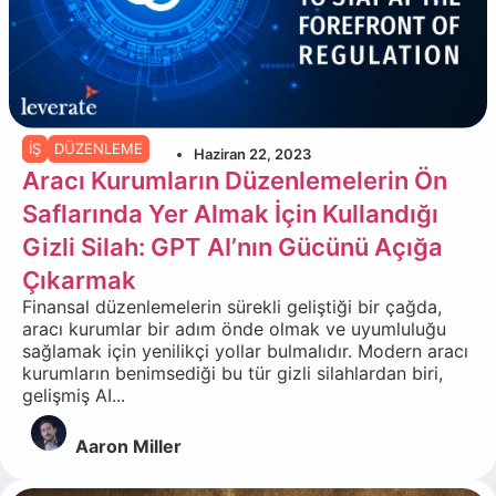
İŞ
DÜZENLEME
Haziran 22, 2023
Aracı Kurumların Düzenlemelerin Ön
Saflarında Yer Almak İçin Kullandığı
Gizli Silah: GPT AI’nın Gücünü Açığa
Çıkarmak
Finansal düzenlemelerin sürekli geliştiği bir çağda,
aracı kurumlar bir adım önde olmak ve uyumluluğu
sağlamak için yenilikçi yollar bulmalıdır. Modern aracı
kurumların benimsediği bu tür gizli silahlardan biri,
gelişmiş AI...
Aaron Miller