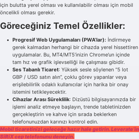
için bulutta yerel olması ve kullanılabilir olması için mobil
öncelikli olması gerekir.
Göreceğiniz Temel Özellikler:
Progresif Web Uygulamaları (PWA’lar):
İndirmeye
gerek kalmadan herhangi bir cihazda yerel hissettiren
uygulamalar. Bu, MT4/MT5’inizin Chrome’un içinde
tam hız ve grafik işlevselliği ile çalışması gibidir.
Ses Tabanlı Ticaret
: Yüksek sesle söylenen ”5 lot
GBP / USD satın alın”, çoklu görev yapanlar veya
erişilebilirlik odaklı kullanıcılar için harika bir onay
istemini tetikleyecektir.
Cihazlar Arası Süreklilik
: Dizüstü bilgisayarınızda bir
işlemi analiz etmeye başlayın, trende tabletinizden
gerçekleştirin ve kahve için sırada beklerken
telefonunuzdan karınızı kontrol edin.
Mobil ticaretinizi geleceğe hazır hale getirin. Leverate’in
SiRiX cep telefonunu deneyin.