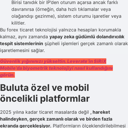
Birisi tanıdık bir IP’den oturum açarsa ancak farklı
davranırsa (örneğin, daha hızlı tıklamalar veya
olağandışı gezinme), sistem oturumu işaretler veya
kilitler.
Bu forex ticaret teknolojisi yalnızca hesapları korumakla
kalmaz, aynı zamanda
yapay zeka güdümlü dolandırıcılık
tespit sistemlerinin
şüpheli işlemleri gerçek zamanlı olarak
işaretlemesini sağlar.
Güvenlik yığınınızı yükseltin. Leverate’in SiRiX
Mobile’da biyometrik teknolojiyi nasıl kullandığını
görün.
Buluta özel ve mobil
öncelikli platformlar
2025 yılına kadar ticaret masalarda değil
, hareket
halindeyken, gerçek zamanlı olarak ve birden fazla
ekranda gerçekleşiyor.
Platformların ölçeklendirilebilmesi