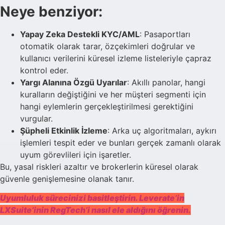
Neye benziyor:
Yapay Zeka Destekli KYC/AML
: Pasaportları
otomatik olarak tarar, özçekimleri doğrular ve
kullanıcı verilerini küresel izleme listeleriyle çapraz
kontrol eder.
Yargı Alanına Özgü Uyarılar
: Akıllı panolar, hangi
kuralların değiştiğini ve her müşteri segmenti için
hangi eylemlerin gerçekleştirilmesi gerektiğini
vurgular.
Şüpheli Etkinlik İzleme
: Arka uç algoritmaları, aykırı
işlemleri tespit eder ve bunları gerçek zamanlı olarak
uyum görevlileri için işaretler.
Bu, yasal riskleri azaltır ve brokerlerin küresel olarak
güvenle genişlemesine olanak tanır.
Uyumluluk sürecinizi basitleştirin. Leverate’in
LXSuite’inin RegTech’i nasıl ele aldığını öğrenin.