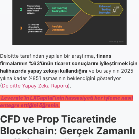
Deloitte tarafından yapılan bir araştırma,
finans
firmalarının %63’ünün ticaret sonuçlarını iyileştirmek için
halihazırda yapay zekayı kullandığını
ve bu sayının 2025
yılına kadar %85’i aşmasının beklendiğini gösteriyor
(
Deloitte Yapay Zeka Raporu
).
Leverate’in LXCapital’inin hassasiyeti her işleme nasıl
entegre ettiğini öğrenin.
CFD ve Prop Ticaretinde
Blockchain: Gerçek Zamanlı