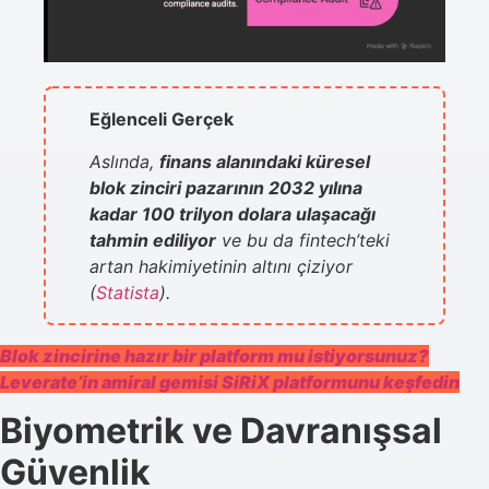
Eğlenceli Gerçek
Aslında,
finans alanındaki küresel
blok zinciri pazarının 2032 yılına
kadar 100 trilyon dolara ulaşacağı
tahmin ediliyor
ve bu da fintech’teki
artan hakimiyetinin altını çiziyor
(
Statista
).
Blok zincirine hazır bir platform mu istiyorsunuz?
Leverate’in amiral gemisi SiRiX platformunu keşfedin
Biyometrik ve Davranışsal
Güvenlik