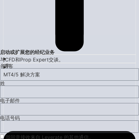
启动或扩展您的经纪业务
与CFD和Prop Expert交谈。
名字
博客
MT4/5 解决方案
姓
电子邮件
电话号码
我同意接收来自 Leverate 的其他通信。