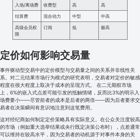
入场/离场费
收费型
高
高
结算费
混合动力
中型
中高
高级会员权
订阅
低
极高
限
定价如何影响交易量
事件驱动型交易中的定价模型与交易量之间的关系并非线性关
系。对二元结果市场行为模式的研究表明，交易者对定价的敏感
程度在很大程度上取决于成本的呈现方式。 在二元期权市场
上，6%的嵌入式点差可能引发的抵触情绪，反而比3%的明示入
场费要小——尽管前者的成本是后者的两倍——因为后者要求交
易者在决策瞬间有意识地注意到这笔费用。
这对经纪商如何制定定价策略具有实际意义。在公众关注度较高
的市场（例如重大选举结果或央行既定决策公布时），点差通常
可以维持在较高水平，因为交易者的动机源于对事件本身的关