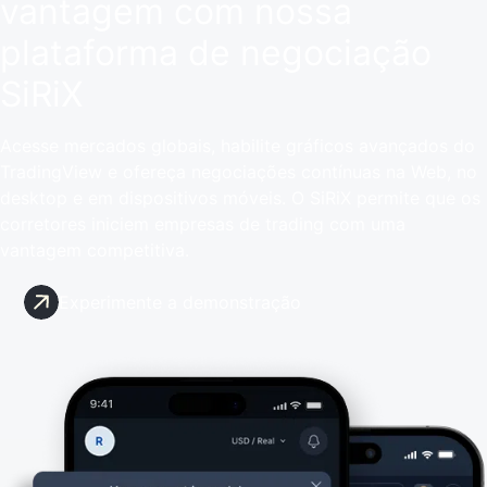
vantagem com nossa
plataforma de negociação
SiRiX
Acesse mercados globais, habilite gráficos avançados do
TradingView e ofereça negociações contínuas na Web, no
desktop e em dispositivos móveis. O SiRiX permite que os
corretores iniciem empresas de trading com uma
vantagem competitiva.
Experimente a demonstração