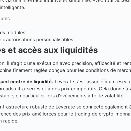
ntes via une interface intuitive et simplifiée. Avec tout acces
ntelligente.
tions
des modules
de d’autorisations personnalisables
es et accès aux liquidités
, il s’agit d’une exécution avec précision, efficacité et rent
achine finement réglée conçue pour les conditions de marc
sant centre de liquidité.
Leverate s’est associé à un résea
preads ultra-serrés et à des prix compétitifs. Cela donne à 
able, en particulier lors d’événements à forte volatilité.
L’infrastructure robuste de Leverate se connecte également 
nce des prix améliorées pour le trading de crypto-monnaie
n rapide.