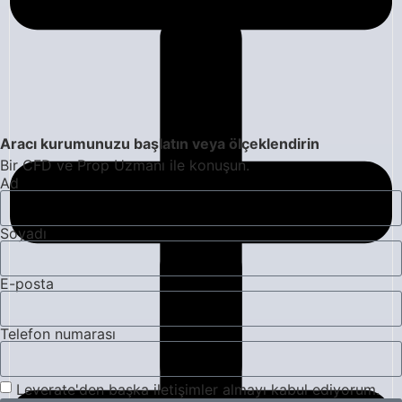
Aracı kurumunuzu başlatın veya ölçeklendirin
Bir CFD ve Prop Uzmanı ile konuşun.
Ad
Soyadı
E-posta
Telefon numarası
Leverate'den başka iletişimler almayı kabul ediyorum.