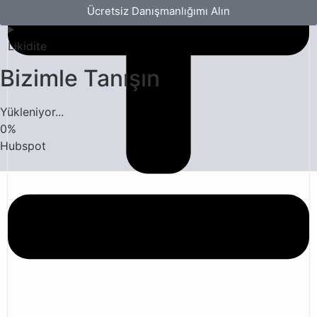
Ücretsiz Danışmanlığımı Alın
Likidite
Bizimle Tanışın
Yükleniyor...
0
%
Hubspot