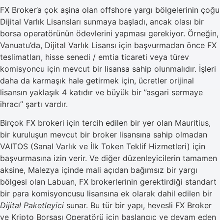
FX Broker’a çok aşina olan offshore yargı bölgelerinin çoğu
Dijital Varlık Lisansları sunmaya başladı, ancak olası bir
borsa operatörünün ödevlerini yapması gerekiyor. Örneğin,
Vanuatu’da, Dijital Varlık Lisansı için başvurmadan önce FX
teslimatları, hisse senedi / emtia ticareti veya türev
komisyoncu için mevcut bir lisansa sahip olunmalıdır. İşleri
daha da karmaşık hale getirmek için, ücretler orijinal
lisansın yaklaşık 4 katıdır ve büyük bir ”asgari sermaye
ihracı” şartı vardır.
Birçok FX brokeri için tercih edilen bir yer olan Mauritius,
bir kuruluşun mevcut bir broker lisansına sahip olmadan
VAITOS (Sanal Varlık ve İlk Token Teklif Hizmetleri) için
başvurmasına izin verir. Ve diğer düzenleyicilerin tamamen
aksine, Malezya içinde mali açıdan bağımsız bir yargı
bölgesi olan Labuan, FX brokerlerinin gerektirdiği standart
bir para komisyoncusu lisansına ek olarak dahil edilen bir
Dijital Paketleyici
sunar. Bu tür bir yapı, hevesli FX Broker
ve Kripto Borsası Operatörü için başlangıç ve devam eden