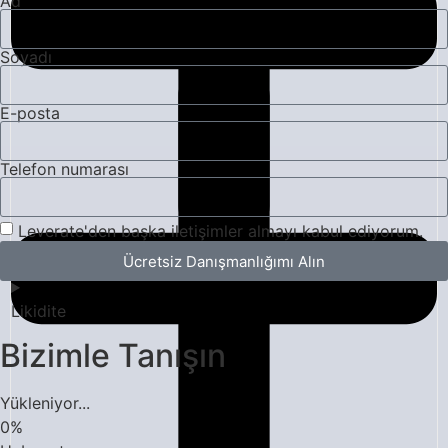
Ad
Soyadı
E-posta
Telefon numarası
Leverate'den başka iletişimler almayı kabul ediyorum.
Ücretsiz Danışmanlığımı Alın
Likidite
Bizimle Tanışın
Yükleniyor...
0
%