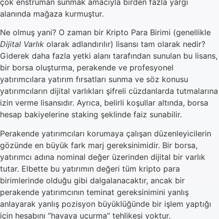
çok enstrüman sunmak amacıyla birden fazla yargı
alanında mağaza kurmuştur.
Ne olmuş yani? O zaman bir Kripto Para Birimi (genellikle
Dijital Varlık
olarak adlandırılır) lisansı tam olarak nedir?
Giderek daha fazla yetki alanı tarafından sunulan bu lisans,
bir borsa oluşturma, perakende ve profesyonel
yatırımcılara yatırım fırsatları sunma ve söz konusu
yatırımcıların dijital varlıkları şifreli cüzdanlarda tutmalarına
izin verme lisansıdır. Ayrıca, belirli koşullar altında, borsa
hesap bakiyelerine staking şeklinde faiz sunabilir.
Perakende yatırımcıları korumaya çalışan düzenleyicilerin
gözünde en büyük fark marj gereksinimidir. Bir borsa,
yatırımcı adına nominal değer üzerinden dijital bir varlık
tutar. Elbette bu yatırımın değeri tüm kripto para
birimlerinde olduğu gibi dalgalanacaktır, ancak bir
perakende yatırımcının teminat gereksinimini yanlış
anlayarak yanlış pozisyon büyüklüğünde bir işlem yaptığı
için hesabını ”havaya uçurma” tehlikesi yoktur.