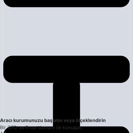
Aracı kurumunuzu başlatın veya ölçeklendirin
Bir CFD ve Prop Uzmanı ile konuşun.