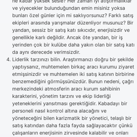
ne kadar yüksek sesle? Her zaman iyi atıştırmalıklar
ve yiyecekler bulunduğundan emin misiniz yoksa
bunları özel günler için mi saklıyorsunuz? Farklı satış
ekipleri arasında yarışmalar düzenliyor musunuz? Bir
yandan, sessiz bir satış katı sıkıcıdır, enerjisizdir ve
genellikle karlı değildir. Ancak öte yandan, bir iş
yerinden çok bir kulübe daha yakın olan bir satış katı
da aynı derecede verimsizdir.
Liderlik tarzınızı bilin. Araştırmanızı doğru bir şekilde
yaptıysanız, muhtemelen birkaç aracı kurumu ziyaret
etmişsinizdir ve muhtemelen iki satış katının birbirine
benzemediğini görmüşsünüzdür. Bunun nedeni, çağrı
merkezindeki atmosferin aracı kurum sahibinin
karakterini, yönetim tarzını ve ekip liderliği
yeteneklerini yansıtması gerektiğidir. Kabadayı bir
personeli nasıl kontrol altına alacağını ve
yöneteceğini bilen karizmatik bir yönetici, telaşlı bir
satış katından daha fazla fayda sağlayacaktır çünkü
çalışanların enerjisinin zirvesinde kalabilir ve onları