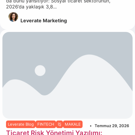
da bunu yansıtıyor: Sosyal ticaret sektörünün,
2026’da yaklaşık 3,8...
Leverate Marketing
Leverate Blog
FINTECH
İŞ
MAKALE
Temmuz 29, 2026
Ticaret Risk Yönetimi Yazılımı: