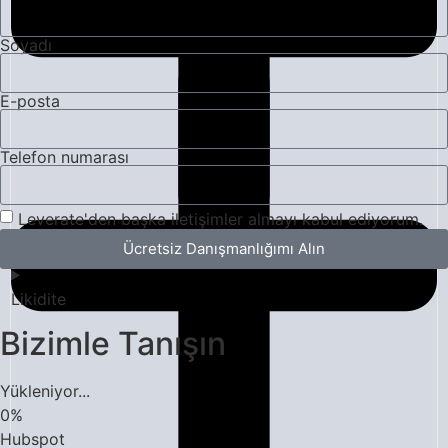
Soyadı
E-posta
Telefon numarası
Leverate'den başka iletişimler almayı kabul ediyorum.
Ücretsiz Danışmanlığımı Alın
Likidite
Bizimle Tanışın
Yükleniyor...
0
%
Hubspot