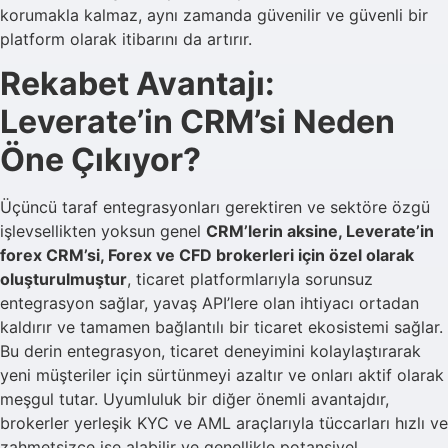
korumakla kalmaz, aynı zamanda güvenilir ve güvenli bir
platform olarak itibarını da artırır.
Rekabet Avantajı:
Leverate’in CRM’si Neden
Öne Çıkıyor?
Üçüncü taraf entegrasyonları gerektiren ve sektöre özgü
işlevsellikten yoksun genel
CRM’lerin aksine, Leverate’in
forex CRM’si, Forex ve CFD brokerleri için özel olarak
oluşturulmuştur
, ticaret platformlarıyla sorunsuz
entegrasyon sağlar, yavaş API’lere olan ihtiyacı ortadan
kaldırır ve tamamen bağlantılı bir ticaret ekosistemi sağlar.
Bu derin entegrasyon, ticaret deneyimini kolaylaştırarak
yeni müşteriler için sürtünmeyi azaltır ve onları aktif olarak
meşgul tutar. Uyumluluk bir diğer önemli avantajdır,
brokerler yerleşik KYC ve AML araçlarıyla tüccarları hızlı ve
zahmetsizce işe alabilir ve genellikle potansiyel